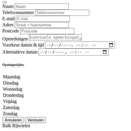
Naam
Telefoonnummer
E-mail
Adres
Postcode
Opmerkingen
Voorkeur datum & tijd
Alternatieve datum
Openingstijden
Maandag
Dinsdag
Woensdag
Donderdag
Vrijdag
Zaterdag
Zondag
Annuleren
Versturen
Balk Rijwielen