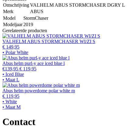
Omschrijving
VALHELM ABUS STORMCHASER DGRY L
Merk
ABUS
Model
StormChaser
Modeljaar
2019
Gerelateerde producten
VALHELM ABUS STORMCHASER WI/ZI S
€ 149,95
• Polar White
Abus helm purl-y ace iced blue l
€139,95
€ 119,95
• Iced Blue
• Maat L
Abus helm powerdome polar white m
€ 119,95
• White
• Maat M
Contact