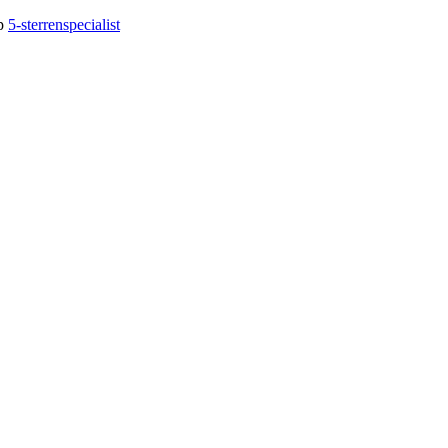
op
5-sterrenspecialist