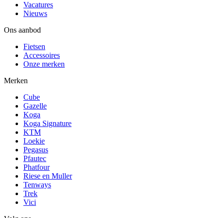
Vacatures
Nieuws
Ons aanbod
Fietsen
Accessoires
Onze merken
Merken
Cube
Gazelle
Koga
Koga Signature
KTM
Loekie
Pegasus
Pfautec
Phatfour
Riese en Muller
Tenways
Trek
Vici