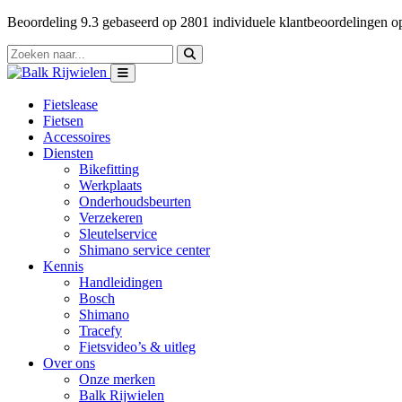
Beoordeling
9.3
gebaseerd op
2801
individuele klantbeoordelingen 
Fietslease
Fietsen
Accessoires
Diensten
Bikefitting
Werkplaats
Onderhoudsbeurten
Verzekeren
Sleutelservice
Shimano service center
Kennis
Handleidingen
Bosch
Shimano
Tracefy
Fietsvideo’s & uitleg
Over ons
Onze merken
Balk Rijwielen