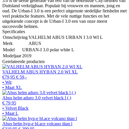
3.0 is de derde generatie van een van de bekendste City-helmen van
Duitsland verkrijgbaar. Populair bij vrouwen en mannen, jong en
oud. De Urban-I 3.0 is een perfect uitgeruste stedelijke fietshelm met
veel praktische features. Met de vele nuttige functies en het
uitgekiende concept is de Urban-I 3.0 een van onze meest
succesvolle helmen.
Specificaties
Omschrijving
VALHELM ABUS URBAN I 3.0 WI L
Merk
ABUS
Model
URBAN-I 3.0 polar white L
Modeljaar
2019
Gerelateerde producten
VALHELM ABUS HYBAN 2.0 WI XL
€79,95
€ 59,-
• Wit
• Maat XL
Abus helm aduro 3.0 velvet black l (.)
€ 79,95
• Velvet Black
• Maat L
Abus helm hyp-e bl.ace volcano titan l
€319,95
€ 299,95