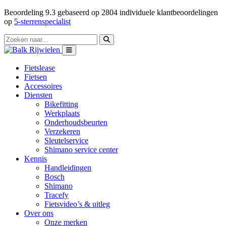
Beoordeling
9.3
gebaseerd op
2804
individuele klantbeoordelingen
op
5-sterrenspecialist
Fietslease
Fietsen
Accessoires
Diensten
Bikefitting
Werkplaats
Onderhoudsbeurten
Verzekeren
Sleutelservice
Shimano service center
Kennis
Handleidingen
Bosch
Shimano
Tracefy
Fietsvideo’s & uitleg
Over ons
Onze merken