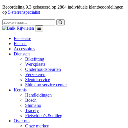
Beoordeling
9.3
gebaseerd op
2804
individuele klantbeoordelingen
op
5-sterrenspecialist
Fietslease
Fietsen
Accessoires
Diensten
Bikefitting
Werkplaats
Onderhoudsbeurten
Verzekeren
Sleutelservice
Shimano service center
Kennis
Handleidingen
Bosch
Shimano
Tracefy
Fietsvideo’s & uitleg
Over ons
Onze merken