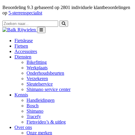
Beoordeling
9.3
gebaseerd op
2801
individuele klantbeoordelingen
op
5-sterrenspecialist
Fietslease
Fietsen
Accessoires
Diensten
Bikefitting
Werkplaats
Onderhoudsbeurten
Verzekeren
Sleutelservice
Shimano service center
Kennis
Handleidingen
Bosch
Shimano
Tracefy
Fietsvideo’s & uitleg
Over ons
Onze merken