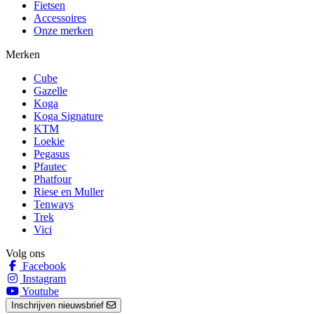
Fietsen
Accessoires
Onze merken
Merken
Cube
Gazelle
Koga
Koga Signature
KTM
Loekie
Pegasus
Pfautec
Phatfour
Riese en Muller
Tenways
Trek
Vici
Volg ons
Facebook
Instagram
Youtube
Inschrijven nieuwsbrief