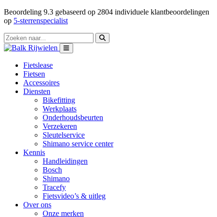
Beoordeling
9.3
gebaseerd op
2804
individuele klantbeoordelingen
op
5-sterrenspecialist
Fietslease
Fietsen
Accessoires
Diensten
Bikefitting
Werkplaats
Onderhoudsbeurten
Verzekeren
Sleutelservice
Shimano service center
Kennis
Handleidingen
Bosch
Shimano
Tracefy
Fietsvideo’s & uitleg
Over ons
Onze merken