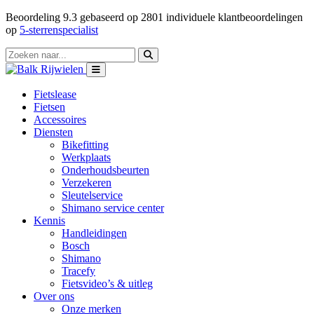
Beoordeling
9.3
gebaseerd op
2801
individuele klantbeoordelingen
op
5-sterrenspecialist
Fietslease
Fietsen
Accessoires
Diensten
Bikefitting
Werkplaats
Onderhoudsbeurten
Verzekeren
Sleutelservice
Shimano service center
Kennis
Handleidingen
Bosch
Shimano
Tracefy
Fietsvideo’s & uitleg
Over ons
Onze merken