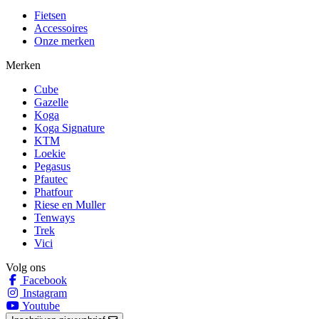
Fietsen
Accessoires
Onze merken
Merken
Cube
Gazelle
Koga
Koga Signature
KTM
Loekie
Pegasus
Pfautec
Phatfour
Riese en Muller
Tenways
Trek
Vici
Volg ons
Facebook
Instagram
Youtube