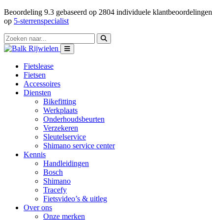
Beoordeling
9.3
gebaseerd op
2804
individuele klantbeoordelingen
op
5-sterrenspecialist
Fietslease
Fietsen
Accessoires
Diensten
Bikefitting
Werkplaats
Onderhoudsbeurten
Verzekeren
Sleutelservice
Shimano service center
Kennis
Handleidingen
Bosch
Shimano
Tracefy
Fietsvideo’s & uitleg
Over ons
Onze merken