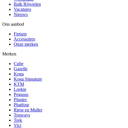
Balk Rijwielen
Vacatures
Nieuws
Ons aanbod
Fietsen
Accessoires
Onze merken
Merken
Cube
Gazelle
Koga
Koga Signature
KTM
Loekie
Pegasus
Pfautec
Phatfour
Riese en Muller
Tenways
Trek
Vici