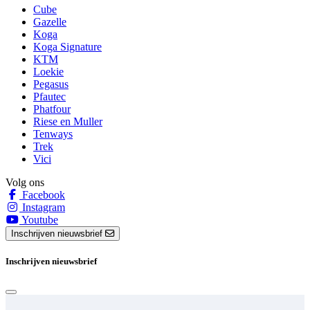
Cube
Gazelle
Koga
Koga Signature
KTM
Loekie
Pegasus
Pfautec
Phatfour
Riese en Muller
Tenways
Trek
Vici
Volg ons
Facebook
Instagram
Youtube
Inschrijven nieuwsbrief
Inschrijven nieuwsbrief