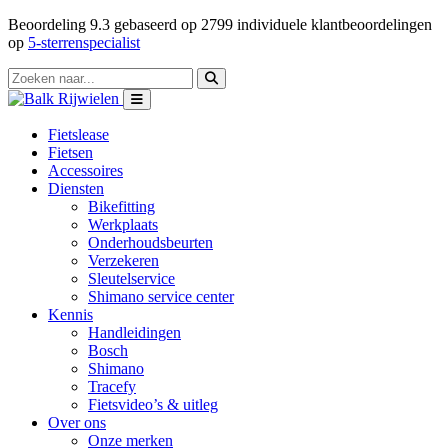
Beoordeling
9.3
gebaseerd op
2799
individuele klantbeoordelingen
op
5-sterrenspecialist
Fietslease
Fietsen
Accessoires
Diensten
Bikefitting
Werkplaats
Onderhoudsbeurten
Verzekeren
Sleutelservice
Shimano service center
Kennis
Handleidingen
Bosch
Shimano
Tracefy
Fietsvideo’s & uitleg
Over ons
Onze merken