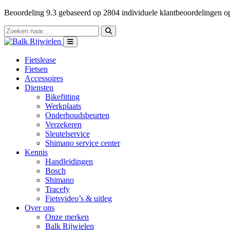
Beoordeling
9.3
gebaseerd op
2804
individuele klantbeoordelingen 
Fietslease
Fietsen
Accessoires
Diensten
Bikefitting
Werkplaats
Onderhoudsbeurten
Verzekeren
Sleutelservice
Shimano service center
Kennis
Handleidingen
Bosch
Shimano
Tracefy
Fietsvideo’s & uitleg
Over ons
Onze merken
Balk Rijwielen