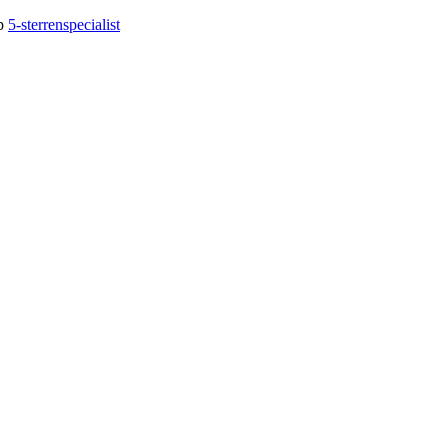
op
5-sterrenspecialist