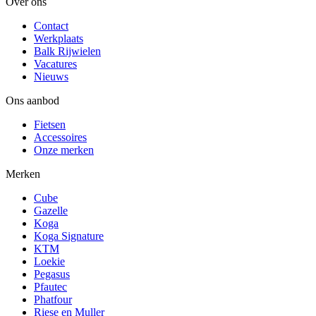
Over ons
Contact
Werkplaats
Balk Rijwielen
Vacatures
Nieuws
Ons aanbod
Fietsen
Accessoires
Onze merken
Merken
Cube
Gazelle
Koga
Koga Signature
KTM
Loekie
Pegasus
Pfautec
Phatfour
Riese en Muller