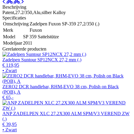
Beschrijving
Patent,27.2/350,Alu,silber Kalloy
Specificaties
Omschrijving
Zadelpen Fuxon SP-359 27,2/350 (.)
Merk
Fuxon
Model
SP 359 Sattelstütze
Modeljaar
2011
Gerelateerde producten
Zadelpen Suntour SP12NCX 27,2 mm (.)
€ 119,95
• Zwart
ZERO2 DCR handlebar, RHM-EVO 38 cm, Polish on Black
(POB), A
€ 65,-
ANP ZADELPEN XLC 27.2X300 ALM SPM/V3 VEREND ZW
(.)
€ 39,95
• Zwart