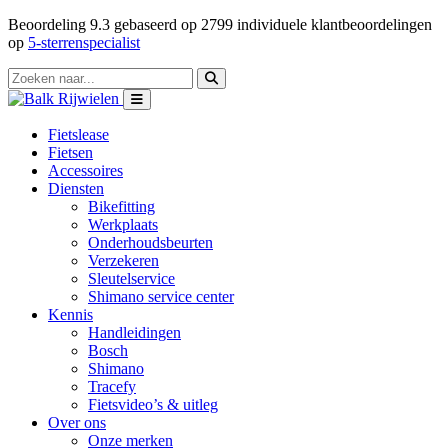
Beoordeling
9.3
gebaseerd op
2799
individuele klantbeoordelingen
op
5-sterrenspecialist
Fietslease
Fietsen
Accessoires
Diensten
Bikefitting
Werkplaats
Onderhoudsbeurten
Verzekeren
Sleutelservice
Shimano service center
Kennis
Handleidingen
Bosch
Shimano
Tracefy
Fietsvideo’s & uitleg
Over ons
Onze merken