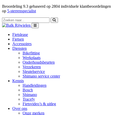
Beoordeling
9.3
gebaseerd op
2804
individuele klantbeoordelingen
op
5-sterrenspecialist
Fietslease
Fietsen
Accessoires
Diensten
Bikefitting
Werkplaats
Onderhoudsbeurten
Verzekeren
Sleutelservice
Shimano service center
Kennis
Handleidingen
Bosch
Shimano
Tracefy
Fietsvideo’s & uitleg
Over ons
Onze merken