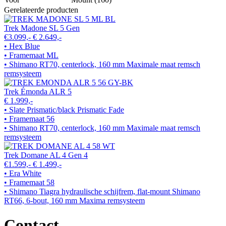
Gerelateerde producten
Trek Madone SL 5 Gen
€3.099,-
€ 2.649,-
• Hex Blue
• Framemaat ML
• Shimano RT70, centerlock, 160 mm Maximale maat remsch
remsysteem
Trek Émonda ALR 5
€ 1.999,-
• Slate Prismatic/black Prismatic Fade
• Framemaat 56
• Shimano RT70, centerlock, 160 mm Maximale maat remsch
remsysteem
Trek Domane AL 4 Gen 4
€1.599,-
€ 1.499,-
• Era White
• Framemaat 58
• Shimano Tiagra hydraulische schijfrem, flat-mount Shimano
RT66, 6-bout, 160 mm Maxima remsysteem
Contact