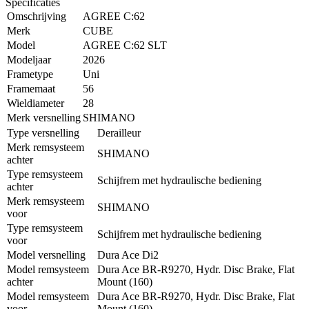
Specificaties
Omschrijving
AGREE C:62
Merk
CUBE
Model
AGREE C:62 SLT
Modeljaar
2026
Frametype
Uni
Framemaat
56
Wieldiameter
28
Merk versnelling
SHIMANO
Type versnelling
Derailleur
Merk remsysteem
SHIMANO
achter
Type remsysteem
Schijfrem met hydraulische bediening
achter
Merk remsysteem
SHIMANO
voor
Type remsysteem
Schijfrem met hydraulische bediening
voor
Model versnelling
Dura Ace Di2
Model remsysteem
Dura Ace BR-R9270, Hydr. Disc Brake, Flat
achter
Mount (160)
Model remsysteem
Dura Ace BR-R9270, Hydr. Disc Brake, Flat
voor
Mount (160)