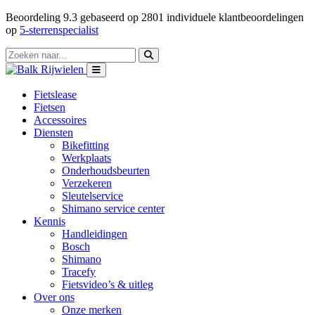
Beoordeling
9.3
gebaseerd op
2801
individuele klantbeoordelingen
op
5-sterrenspecialist
Fietslease
Fietsen
Accessoires
Diensten
Bikefitting
Werkplaats
Onderhoudsbeurten
Verzekeren
Sleutelservice
Shimano service center
Kennis
Handleidingen
Bosch
Shimano
Tracefy
Fietsvideo’s & uitleg
Over ons
Onze merken