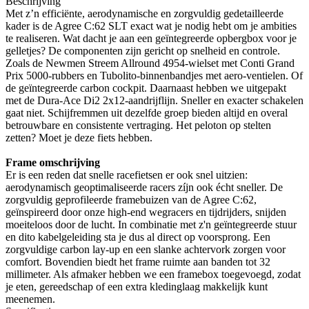
Beschrijving
Met z’n efficiënte, aerodynamische en zorgvuldig gedetailleerde
kader is de Agree C:62 SLT exact wat je nodig hebt om je ambities
te realiseren. Wat dacht je aan een geïntegreerde opbergbox voor je
gelletjes? De componenten zijn gericht op snelheid en controle.
Zoals de Newmen Streem Allround 4954-wielset met Conti Grand
Prix 5000-rubbers en Tubolito-binnenbandjes met aero-ventielen. Of
de geïntegreerde carbon cockpit. Daarnaast hebben we uitgepakt
met de Dura-Ace Di2 2x12-aandrijflijn. Sneller en exacter schakelen
gaat niet. Schijfremmen uit dezelfde groep bieden altijd en overal
betrouwbare en consistente vertraging. Het peloton op stelten
zetten? Moet je deze fiets hebben.
Frame omschrijving
Er is een reden dat snelle racefietsen er ook snel uitzien:
aerodynamisch geoptimaliseerde racers zíjn ook écht sneller. De
zorgvuldig geprofileerde framebuizen van de Agree C:62,
geïnspireerd door onze high-end wegracers en tijdrijders, snijden
moeiteloos door de lucht. In combinatie met z'n geïntegreerde stuur
en dito kabelgeleiding sta je dus al direct op voorsprong. Een
zorgvuldige carbon lay-up en een slanke achtervork zorgen voor
comfort. Bovendien biedt het frame ruimte aan banden tot 32
millimeter. Als afmaker hebben we een framebox toegevoegd, zodat
je eten, gereedschap of een extra kledinglaag makkelijk kunt
meenemen.