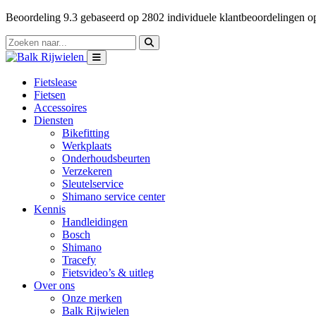
Beoordeling
9.3
gebaseerd op
2802
individuele klantbeoordelingen 
Fietslease
Fietsen
Accessoires
Diensten
Bikefitting
Werkplaats
Onderhoudsbeurten
Verzekeren
Sleutelservice
Shimano service center
Kennis
Handleidingen
Bosch
Shimano
Tracefy
Fietsvideo’s & uitleg
Over ons
Onze merken
Balk Rijwielen