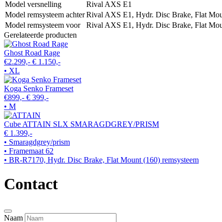
Model versnelling
Rival AXS E1
Model remsysteem achter
Rival AXS E1, Hydr. Disc Brake, Flat Mou
Model remsysteem voor
Rival AXS E1, Hydr. Disc Brake, Flat Mou
Gerelateerde producten
Ghost Road Rage
€2.299,-
€ 1.150,-
• XL
Koga Senko Frameset
€899,-
€ 399,-
• M
Cube ATTAIN SLX SMARAGDGREY/PRISM
€ 1.399,-
• Smaragdgrey/prism
• Framemaat 62
• BR-R7170, Hydr. Disc Brake, Flat Mount (160) remsysteem
Contact
Naam