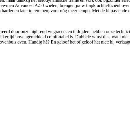
ken, maar dankzij het aerodynamische frame en vork ook bijzonder effect
wmen Advanced A.50-wielen, brengen jouw trapkracht efficiënt over op
harder en later te remmen; voor nóg meer tempo. Met de bijpassende el
nspireerd door onze high-end wegracers en tijdrijders hebben onze techn
jkertijd bovengemiddeld comfortabel is. Dubbele winst dus, want niet a
ovenbuis even. Handig hè? En geloof het of geloof het niet: hij verlaa