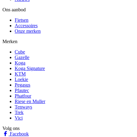
Ons aanbod
Fietsen
Accessoires
Onze merken
Merken
Cube
Gazelle
Koga
Koga Signature
KTM
Loekie
Pegasus
Pfautec
Phatfour
Riese en Muller
Tenways
Trek
Vici
Volg ons
Facebook