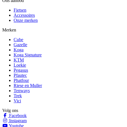
Ons aanbod
Fietsen
Accessoires
Onze merken
Merken
Cube
Gazelle
Koga
Koga Signature
KTM
Loekie
Pegasus
Pfautec
Phatfour
Riese en Muller
Tenways
Trek
Vici
Volg ons
Facebook
Instagram
Youtube