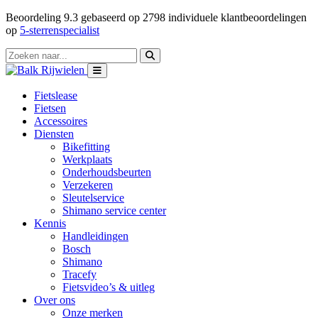
Beoordeling
9.3
gebaseerd op
2798
individuele klantbeoordelingen
op
5-sterrenspecialist
Fietslease
Fietsen
Accessoires
Diensten
Bikefitting
Werkplaats
Onderhoudsbeurten
Verzekeren
Sleutelservice
Shimano service center
Kennis
Handleidingen
Bosch
Shimano
Tracefy
Fietsvideo’s & uitleg
Over ons
Onze merken