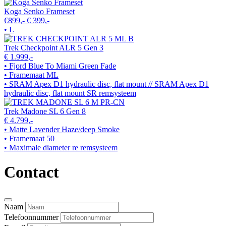
Koga Senko Frameset
€899,-
€ 399,-
• L
Trek Checkpoint ALR 5 Gen 3
€ 1.999,-
• Fjord Blue To Miami Green Fade
• Framemaat ML
• SRAM Apex D1 hydraulic disc, flat mount // SRAM Apex D1
hydraulic disc, flat mount SR remsysteem
Trek Madone SL 6 Gen 8
€ 4.799,-
• Matte Lavender Haze/deep Smoke
• Framemaat 50
• Maximale diameter re remsysteem
Contact
Naam
Telefoonnummer