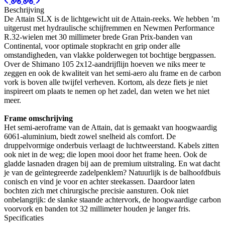
Beschrijving
De Attain SLX is de lichtgewicht uit de Attain-reeks. We hebben ’m
uitgerust met hydraulische schijfremmen en Newmen Performance
R.32-wielen met 30 millimeter brede Gran Prix-banden van
Continental, voor optimale stopkracht en grip onder alle
omstandigheden, van vlakke polderwegen tot bochtige bergpassen.
Over de Shimano 105 2x12-aandrijflijn hoeven we niks meer te
zeggen en ook de kwaliteit van het semi-aero alu frame en de carbon
vork is boven alle twijfel verheven. Kortom, als deze fiets je niet
inspireert om plaats te nemen op het zadel, dan weten we het niet
meer.
Frame omschrijving
Het semi-aeroframe van de Attain, dat is gemaakt van hoogwaardig
6061-aluminium, biedt zowel snelheid als comfort. De
druppelvormige onderbuis verlaagt de luchtweerstand. Kabels zitten
ook niet in de weg; die lopen mooi door het frame heen. Ook de
gladde lasnaden dragen bij aan de premium uitstraling. En wat dacht
je van de geïntegreerde zadelpenklem? Natuurlijk is de balhoofdbuis
conisch en vind je voor en achter steekassen. Daardoor laten
bochten zich met chirurgische precisie aansturen. Ook niet
onbelangrijk: de slanke staande achtervork, de hoogwaardige carbon
voorvork en banden tot 32 millimeter houden je langer fris.
Specificaties