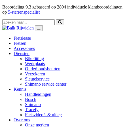
Beoordeling
9.3
gebaseerd op
2804
individuele klantbeoordelingen
op
5-sterrenspecialist
Fietslease
Fietsen
Accessoires
Diensten
Bikefitting
Werkplaats
Onderhoudsbeurten
Verzekeren
Sleutelservice
Shimano service center
Kennis
Handleidingen
Bosch
Shimano
Tracefy
Fietsvideo’s & uitleg
Over ons
Onze merken