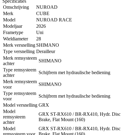
Specificaties
Omschrijving
NUROAD
Merk
CUBE
Model
NUROAD RACE
Modeljaar
2026
Frametype
Uni
Wieldiameter
28
Merk versnelling
SHIMANO
Type versnelling
Derailleur
Merk remsysteem
SHIMANO
achter
Type remsysteem
Schijfrem met hydraulische bediening
achter
Merk remsysteem
SHIMANO
voor
Type remsysteem
Schijfrem met hydraulische bediening
voor
Model versnelling
GRX
Model
GRX ST-RX610 / BR-RX410, Hydr. Disc
remsysteem
Brake, Flat Mount (160)
achter
Model
GRX ST-RX610 / BR-RX410, Hydr. Disc
remsysteem voor
Brake, Flat Mount (160)