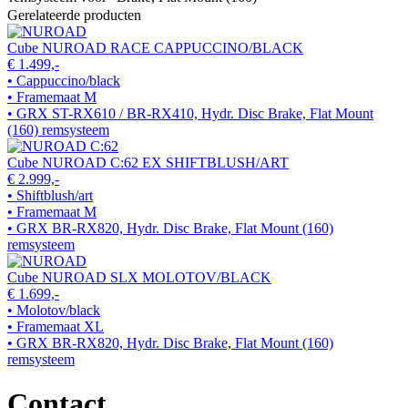
Gerelateerde producten
Cube NUROAD RACE CAPPUCCINO/BLACK
€ 1.499,-
• Cappuccino/black
• Framemaat M
• GRX ST-RX610 / BR-RX410, Hydr. Disc Brake, Flat Mount
(160) remsysteem
Cube NUROAD C:62 EX SHIFTBLUSH/ART
€ 2.999,-
• Shiftblush/art
• Framemaat M
• GRX BR-RX820, Hydr. Disc Brake, Flat Mount (160)
remsysteem
Cube NUROAD SLX MOLOTOV/BLACK
€ 1.699,-
• Molotov/black
• Framemaat XL
• GRX BR-RX820, Hydr. Disc Brake, Flat Mount (160)
remsysteem
Contact