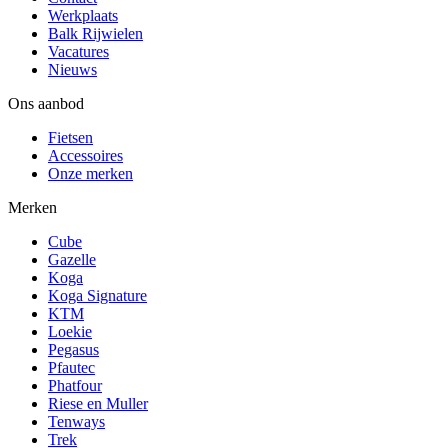
Werkplaats
Balk Rijwielen
Vacatures
Nieuws
Ons aanbod
Fietsen
Accessoires
Onze merken
Merken
Cube
Gazelle
Koga
Koga Signature
KTM
Loekie
Pegasus
Pfautec
Phatfour
Riese en Muller
Tenways
Trek