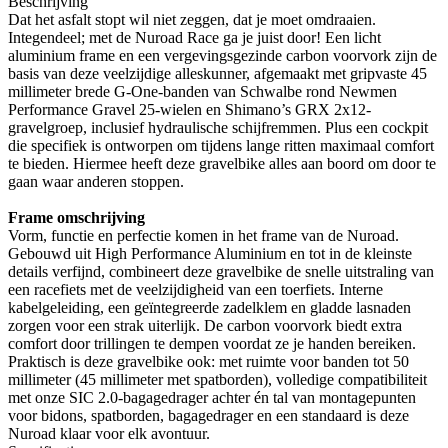
Beschrijving
Dat het asfalt stopt wil niet zeggen, dat je moet omdraaien.
Integendeel; met de Nuroad Race ga je juist door! Een licht
aluminium frame en een vergevingsgezinde carbon voorvork zijn de
basis van deze veelzijdige alleskunner, afgemaakt met gripvaste 45
millimeter brede G-One-banden van Schwalbe rond Newmen
Performance Gravel 25-wielen en Shimano’s GRX 2x12-
gravelgroep, inclusief hydraulische schijfremmen. Plus een cockpit
die specifiek is ontworpen om tijdens lange ritten maximaal comfort
te bieden. Hiermee heeft deze gravelbike alles aan boord om door te
gaan waar anderen stoppen.
Frame omschrijving
Vorm, functie en perfectie komen in het frame van de Nuroad.
Gebouwd uit High Performance Aluminium en tot in de kleinste
details verfijnd, combineert deze gravelbike de snelle uitstraling van
een racefiets met de veelzijdigheid van een toerfiets. Interne
kabelgeleiding, een geïntegreerde zadelklem en gladde lasnaden
zorgen voor een strak uiterlijk. De carbon voorvork biedt extra
comfort door trillingen te dempen voordat ze je handen bereiken.
Praktisch is deze gravelbike ook: met ruimte voor banden tot 50
millimeter (45 millimeter met spatborden), volledige compatibiliteit
met onze SIC 2.0-bagagedrager achter én tal van montagepunten
voor bidons, spatborden, bagagedrager en een standaard is deze
Nuroad klaar voor elk avontuur.