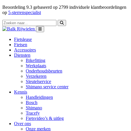
Beoordeling
9.3
gebaseerd op
2799
individuele klantbeoordelingen
op
5-sterrenspecialist
Fietslease
Fietsen
Accessoires
Diensten
Bikefitting
Werkplaats
Onderhoudsbeurten
Verzekeren
Sleutelservice
Shimano service center
Kennis
Handleidingen
Bosch
Shimano
Tracefy
Fietsvideo’s & uitleg
Over ons
Onze merken