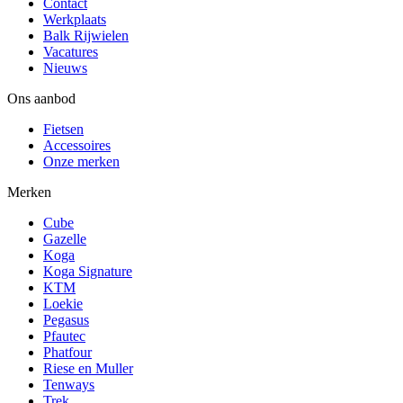
Contact
Werkplaats
Balk Rijwielen
Vacatures
Nieuws
Ons aanbod
Fietsen
Accessoires
Onze merken
Merken
Cube
Gazelle
Koga
Koga Signature
KTM
Loekie
Pegasus
Pfautec
Phatfour
Riese en Muller
Tenways
Trek