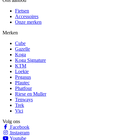
Ons aanbod
Fietsen
Accessoires
Onze merken
Merken
Cube
Gazelle
Koga
Koga Signature
KTM
Loekie
Pegasus
Pfautec
Phatfour
Riese en Muller
Tenways
Trek
Vici
Volg ons
Facebook
Instagram
Youtube