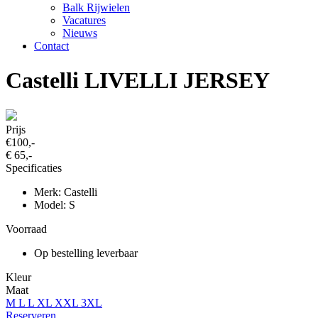
Balk Rijwielen
Vacatures
Nieuws
Contact
Castelli LIVELLI JERSEY
Prijs
€100,-
€ 65,-
Specificaties
Merk: Castelli
Model: S
Voorraad
Op bestelling leverbaar
Kleur
Maat
M
L
L
XL
XXL
3XL
Reserveren