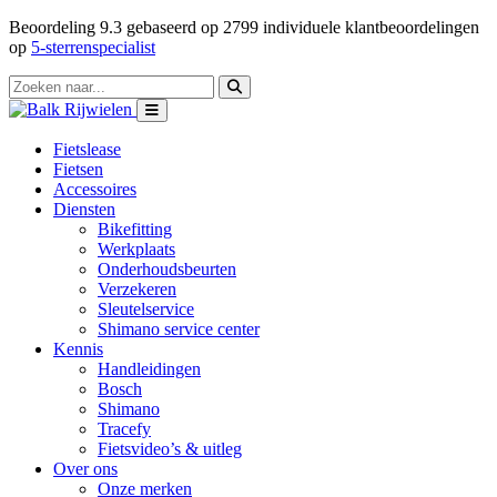
Beoordeling
9.3
gebaseerd op
2799
individuele klantbeoordelingen
op
5-sterrenspecialist
Fietslease
Fietsen
Accessoires
Diensten
Bikefitting
Werkplaats
Onderhoudsbeurten
Verzekeren
Sleutelservice
Shimano service center
Kennis
Handleidingen
Bosch
Shimano
Tracefy
Fietsvideo’s & uitleg
Over ons
Onze merken