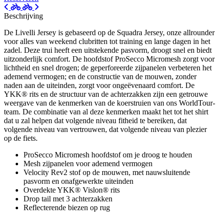
Beschrijving
De Livelli Jersey is gebaseerd op de Squadra Jersey, onze allrounder
voor alles van weekend clubritten tot training en lange dagen in het
zadel. Deze trui heeft een uitstekende pasvorm, droogt snel en biedt
uitzonderlijk comfort. De hoofdstof ProSecco Micromesh zorgt voor
lichtheid en snel drogen; de geperforeerde zijpanelen verbeteren het
ademend vermogen; en de constructie van de mouwen, zonder
naden aan de uiteinden, zorgt voor ongeëvenaard comfort. De
YKK® rits en de structuur van de achterzakken zijn een getrouwe
weergave van de kenmerken van de koerstruien van ons WorldTour-
team. De combinatie van al deze kenmerken maakt het tot het shirt
dat u zal helpen dat volgende niveau fitheid te bereiken, dat
volgende niveau van vertrouwen, dat volgende niveau van plezier
op de fiets.
ProSecco Micromesh hoofdstof om je droog te houden
Mesh zijpanelen voor ademend vermogen
Velocity Rev2 stof op de mouwen, met nauwsluitende
pasvorm en onafgewerkte uiteinden
Overdekte YKK® Vislon® rits
Drop tail met 3 achterzakken
Reflecterende biezen op rug