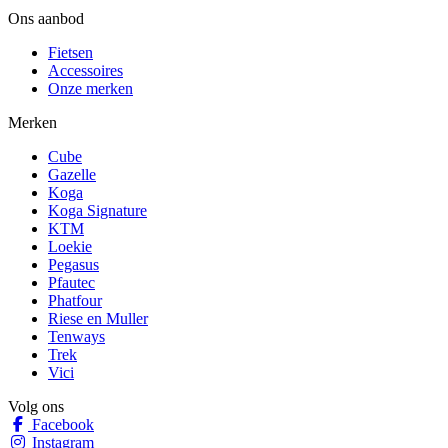
Ons aanbod
Fietsen
Accessoires
Onze merken
Merken
Cube
Gazelle
Koga
Koga Signature
KTM
Loekie
Pegasus
Pfautec
Phatfour
Riese en Muller
Tenways
Trek
Vici
Volg ons
Facebook
Instagram