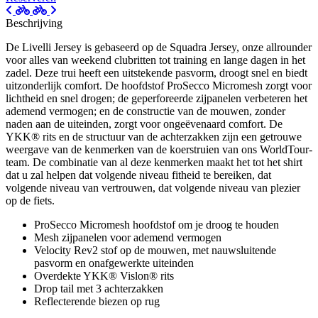
Beschrijving
De Livelli Jersey is gebaseerd op de Squadra Jersey, onze allrounder
voor alles van weekend clubritten tot training en lange dagen in het
zadel. Deze trui heeft een uitstekende pasvorm, droogt snel en biedt
uitzonderlijk comfort. De hoofdstof ProSecco Micromesh zorgt voor
lichtheid en snel drogen; de geperforeerde zijpanelen verbeteren het
ademend vermogen; en de constructie van de mouwen, zonder
naden aan de uiteinden, zorgt voor ongeëvenaard comfort. De
YKK® rits en de structuur van de achterzakken zijn een getrouwe
weergave van de kenmerken van de koerstruien van ons WorldTour-
team. De combinatie van al deze kenmerken maakt het tot het shirt
dat u zal helpen dat volgende niveau fitheid te bereiken, dat
volgende niveau van vertrouwen, dat volgende niveau van plezier
op de fiets.
ProSecco Micromesh hoofdstof om je droog te houden
Mesh zijpanelen voor ademend vermogen
Velocity Rev2 stof op de mouwen, met nauwsluitende
pasvorm en onafgewerkte uiteinden
Overdekte YKK® Vislon® rits
Drop tail met 3 achterzakken
Reflecterende biezen op rug