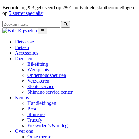
Beoordeling
9.3
gebaseerd op
2801
individuele klantbeoordelingen
op
5-sterrenspecialist
Fietslease
Fietsen
Accessoires
Diensten
Bikefitting
Werkplaats
Onderhoudsbeurten
Verzekeren
Sleutelservice
Shimano service center
Kennis
Handleidingen
Bosch
Shimano
Tracefy
Fietsvideo’s & uitleg
Over ons
Onze merken