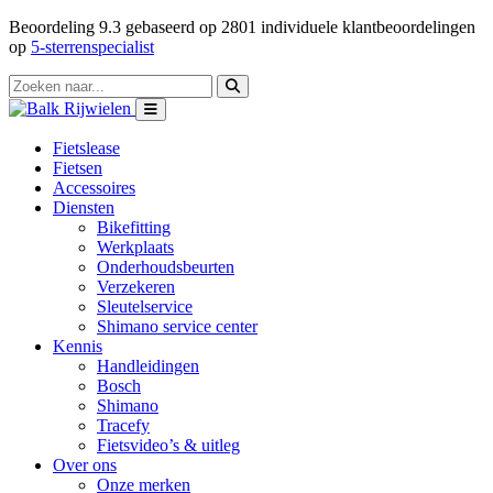
Beoordeling
9.3
gebaseerd op
2801
individuele klantbeoordelingen
op
5-sterrenspecialist
Fietslease
Fietsen
Accessoires
Diensten
Bikefitting
Werkplaats
Onderhoudsbeurten
Verzekeren
Sleutelservice
Shimano service center
Kennis
Handleidingen
Bosch
Shimano
Tracefy
Fietsvideo’s & uitleg
Over ons
Onze merken