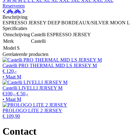
S
M
M
M
L
L
L
XL
XL
XL
XXL
3XL
XXL
XXL
3XL
Reserveren
Beschrijving
ESPRESSO JERSEY DEEP BORDEAUX/SILVER MOON L
Specificaties
Omschrijving
Castelli ESPRESSO JERSEY
Merk
Castelli
Model
S
Gerelateerde producten
Castelli PRO THERMAL MID LS JERSEY M
€ 120,-
• Maat M
Castelli LIVELLI JERSEY M
€100,-
€ 50,-
• Maat M
PROLOGO LITE 2 JERSEY
€ 109,90
Contact