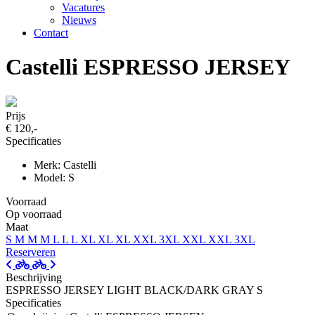
Vacatures
Nieuws
Contact
Castelli ESPRESSO JERSEY
Prijs
€ 120,-
Specificaties
Merk: Castelli
Model: S
Voorraad
Op voorraad
Maat
S
M
M
M
L
L
L
XL
XL
XL
XXL
3XL
XXL
XXL
3XL
Reserveren
Beschrijving
ESPRESSO JERSEY LIGHT BLACK/DARK GRAY S
Specificaties