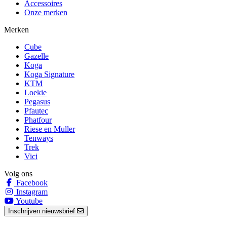
Accessoires
Onze merken
Merken
Cube
Gazelle
Koga
Koga Signature
KTM
Loekie
Pegasus
Pfautec
Phatfour
Riese en Muller
Tenways
Trek
Vici
Volg ons
Facebook
Instagram
Youtube
Inschrijven nieuwsbrief