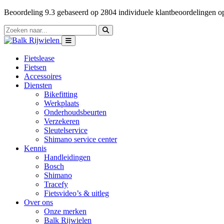
Beoordeling
9.3
gebaseerd op
2804
individuele klantbeoordelingen 
Fietslease
Fietsen
Accessoires
Diensten
Bikefitting
Werkplaats
Onderhoudsbeurten
Verzekeren
Sleutelservice
Shimano service center
Kennis
Handleidingen
Bosch
Shimano
Tracefy
Fietsvideo’s & uitleg
Over ons
Onze merken
Balk Rijwielen