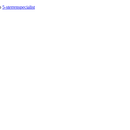
op
5-sterrenspecialist