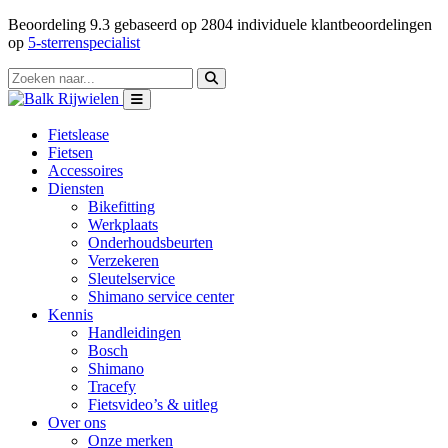
Beoordeling
9.3
gebaseerd op
2804
individuele klantbeoordelingen
op
5-sterrenspecialist
Fietslease
Fietsen
Accessoires
Diensten
Bikefitting
Werkplaats
Onderhoudsbeurten
Verzekeren
Sleutelservice
Shimano service center
Kennis
Handleidingen
Bosch
Shimano
Tracefy
Fietsvideo’s & uitleg
Over ons
Onze merken