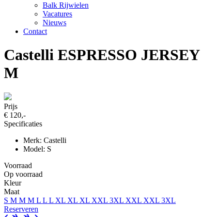
Balk Rijwielen
Vacatures
Nieuws
Contact
Castelli ESPRESSO JERSEY
M
Prijs
€ 120,-
Specificaties
Merk: Castelli
Model: S
Voorraad
Op voorraad
Kleur
Maat
S
M
M
M
L
L
L
XL
XL
XL
XXL
3XL
XXL
XXL
3XL
Reserveren