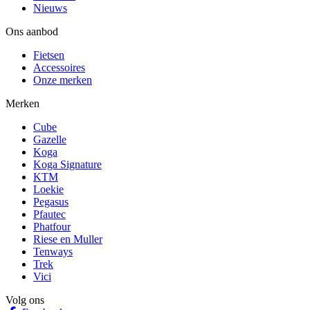
Nieuws
Ons aanbod
Fietsen
Accessoires
Onze merken
Merken
Cube
Gazelle
Koga
Koga Signature
KTM
Loekie
Pegasus
Pfautec
Phatfour
Riese en Muller
Tenways
Trek
Vici
Volg ons