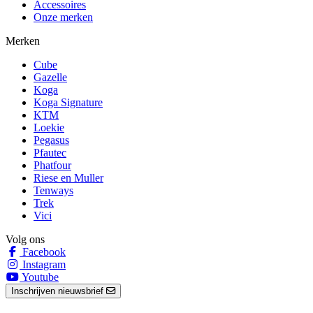
Accessoires
Onze merken
Merken
Cube
Gazelle
Koga
Koga Signature
KTM
Loekie
Pegasus
Pfautec
Phatfour
Riese en Muller
Tenways
Trek
Vici
Volg ons
Facebook
Instagram
Youtube
Inschrijven nieuwsbrief