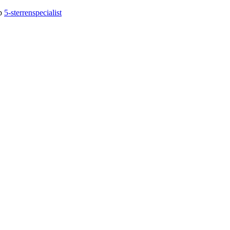
op
5-sterrenspecialist