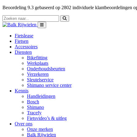
Beoordeling
9.3
gebaseerd op
2802
individuele klantbeoordelingen 
Fietslease
Fietsen
Accessoires
Diensten
Bikefitting
Werkplaats
Onderhoudsbeurten
Verzekeren
Sleutelservice
Shimano service center
Kennis
Handleidingen
Bosch
Shimano
Tracefy
Fietsvideo’s & uitleg
Over ons
Onze merken
Balk Rijwielen