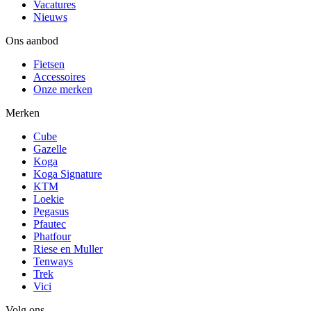
Vacatures
Nieuws
Ons aanbod
Fietsen
Accessoires
Onze merken
Merken
Cube
Gazelle
Koga
Koga Signature
KTM
Loekie
Pegasus
Pfautec
Phatfour
Riese en Muller
Tenways
Trek
Vici
Volg ons