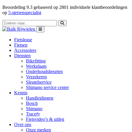
Beoordeling
9.3
gebaseerd op
2801
individuele klantbeoordelingen
op
5-sterrenspecialist
Fietslease
Fietsen
Accessoires
Diensten
Bikefitting
Werkplaats
Onderhoudsbeurten
Verzekeren
Sleutelservice
Shimano service center
Kennis
Handleidingen
Bosch
Shimano
Tracefy
Fietsvideo’s & uitleg
Over ons
Onze merken