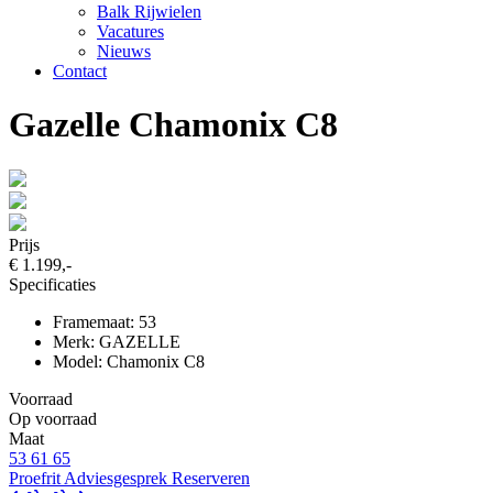
Balk Rijwielen
Vacatures
Nieuws
Contact
Gazelle Chamonix C8
Prijs
€ 1.199,-
Specificaties
Framemaat: 53
Merk: GAZELLE
Model: Chamonix C8
Voorraad
Op voorraad
Maat
53
61
65
Proefrit
Adviesgesprek
Reserveren