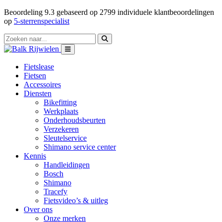
Beoordeling
9.3
gebaseerd op
2799
individuele klantbeoordelingen
op
5-sterrenspecialist
Fietslease
Fietsen
Accessoires
Diensten
Bikefitting
Werkplaats
Onderhoudsbeurten
Verzekeren
Sleutelservice
Shimano service center
Kennis
Handleidingen
Bosch
Shimano
Tracefy
Fietsvideo’s & uitleg
Over ons
Onze merken