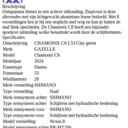
Beschrijving
Ontspannen fietsen in een actieve zithouding. Daarvoor is deze
allrounder met zijn lichtgewicht aluminium frame bedoeld. Met 8
versnellingen ben je bij een stoplicht snel weg en kun je buiten de
stad flink opschieten. De Chamonix C8 heeft een bijzonder
sportieve uitstraling welke benadrukt wordt door de schijfremmen.
Specificaties
Omschrijving
CHAMONIX C8 L53 Clay green
Merk
GAZELLE
Model
Chamonix C8
Modeljaar
2024
Frametype
Dames
Framemaat
53
Wieldiameter
28
Merk versnelling
SHIMANO
Type versnelling
Naaf
Merk remsysteem achter
SHIMANO
Type remsysteem achter
Schijfrem met hydraulische bediening
Merk remsysteem voor
SHIMANO
Type remsysteem voor
Schijfrem met hydraulische bediening
Model versnelling
Nexus 8
Model remsysteem achter
BR-MT200