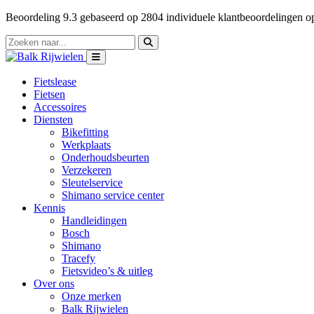
Beoordeling
9.3
gebaseerd op
2804
individuele klantbeoordelingen 
Fietslease
Fietsen
Accessoires
Diensten
Bikefitting
Werkplaats
Onderhoudsbeurten
Verzekeren
Sleutelservice
Shimano service center
Kennis
Handleidingen
Bosch
Shimano
Tracefy
Fietsvideo’s & uitleg
Over ons
Onze merken
Balk Rijwielen