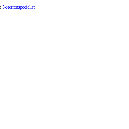
op
5-sterrenspecialist