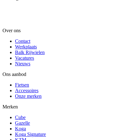
Over ons
Contact
Werkplaats
Balk Rijwielen
Vacatures
Nieuws
Ons aanbod
Fietsen
Accessoires
Onze merken
Merken
Cube
Gazelle
Koga
Koga Signature
KTM