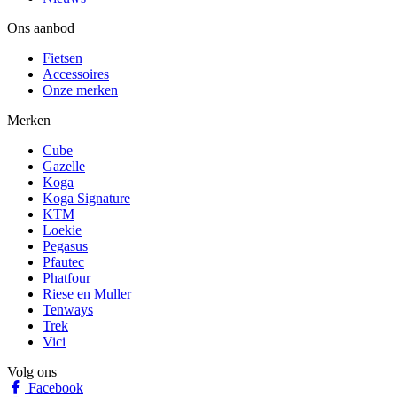
Ons aanbod
Fietsen
Accessoires
Onze merken
Merken
Cube
Gazelle
Koga
Koga Signature
KTM
Loekie
Pegasus
Pfautec
Phatfour
Riese en Muller
Tenways
Trek
Vici
Volg ons
Facebook