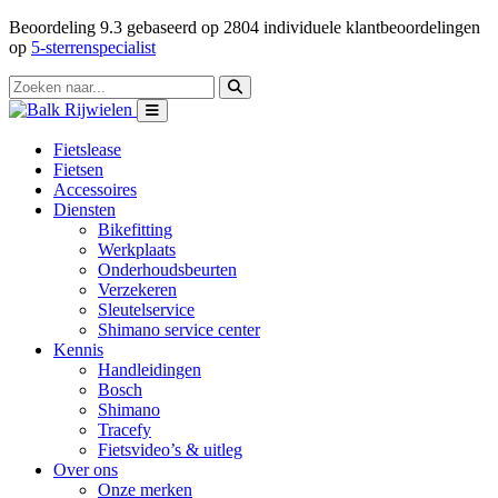
Beoordeling
9.3
gebaseerd op
2804
individuele klantbeoordelingen
op
5-sterrenspecialist
Fietslease
Fietsen
Accessoires
Diensten
Bikefitting
Werkplaats
Onderhoudsbeurten
Verzekeren
Sleutelservice
Shimano service center
Kennis
Handleidingen
Bosch
Shimano
Tracefy
Fietsvideo’s & uitleg
Over ons
Onze merken