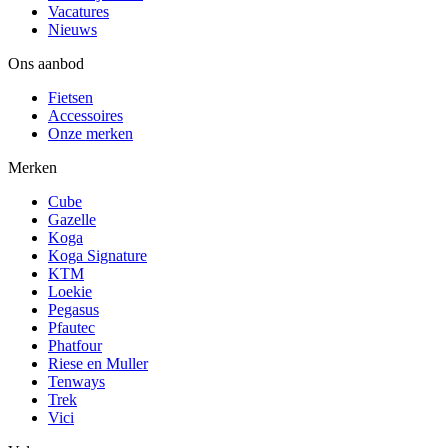
Vacatures
Nieuws
Ons aanbod
Fietsen
Accessoires
Onze merken
Merken
Cube
Gazelle
Koga
Koga Signature
KTM
Loekie
Pegasus
Pfautec
Phatfour
Riese en Muller
Tenways
Trek
Vici