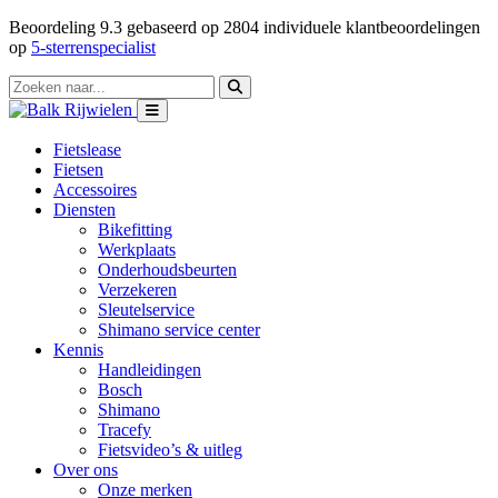
Beoordeling
9.3
gebaseerd op
2804
individuele klantbeoordelingen
op
5-sterrenspecialist
Fietslease
Fietsen
Accessoires
Diensten
Bikefitting
Werkplaats
Onderhoudsbeurten
Verzekeren
Sleutelservice
Shimano service center
Kennis
Handleidingen
Bosch
Shimano
Tracefy
Fietsvideo’s & uitleg
Over ons
Onze merken