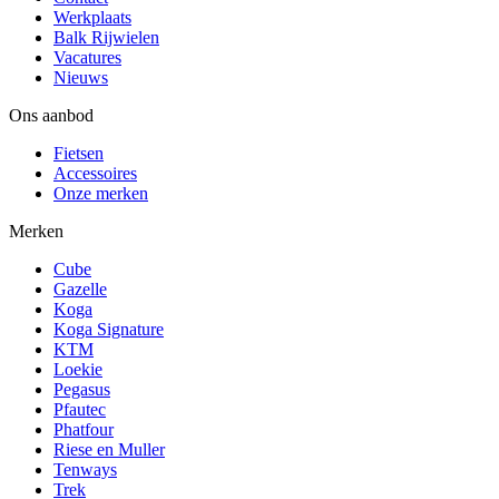
Werkplaats
Balk Rijwielen
Vacatures
Nieuws
Ons aanbod
Fietsen
Accessoires
Onze merken
Merken
Cube
Gazelle
Koga
Koga Signature
KTM
Loekie
Pegasus
Pfautec
Phatfour
Riese en Muller
Tenways
Trek