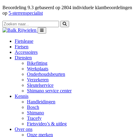
Beoordeling
9.3
gebaseerd op
2804
individuele klantbeoordelingen
op
5-sterrenspecialist
Fietslease
Fietsen
Accessoires
Diensten
Bikefitting
Werkplaats
Onderhoudsbeurten
Verzekeren
Sleutelservice
Shimano service center
Kennis
Handleidingen
Bosch
Shimano
Tracefy
Fietsvideo’s & uitleg
Over ons
Onze merken