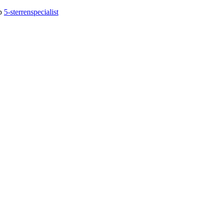
op
5-sterrenspecialist