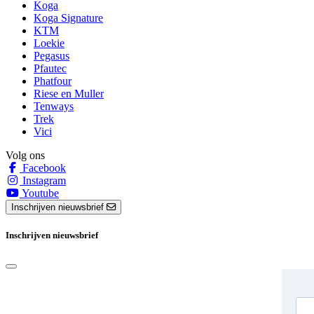
Koga
Koga Signature
KTM
Loekie
Pegasus
Pfautec
Phatfour
Riese en Muller
Tenways
Trek
Vici
Volg ons
Facebook
Instagram
Youtube
Inschrijven nieuwsbrief
Inschrijven nieuwsbrief