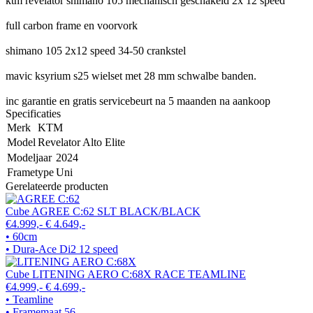
ktm revelator shimano 105 mechanisch geschakeld 2x 12 speed
full carbon frame en voorvork
shimano 105 2x12 speed 34-50 crankstel
mavic ksyrium s25 wielset met 28 mm schwalbe banden.
inc garantie en gratis servicebeurt na 5 maanden na aankoop
Specificaties
Merk
KTM
Model
Revelator Alto Elite
Modeljaar
2024
Frametype
Uni
Gerelateerde producten
Cube AGREE C:62 SLT BLACK/BLACK
€4.999,-
€ 4.649,-
• 60cm
• Dura-Ace Di2 12 speed
Cube LITENING AERO C:68X RACE TEAMLINE
€4.999,-
€ 4.699,-
• Teamline
• Framemaat 56