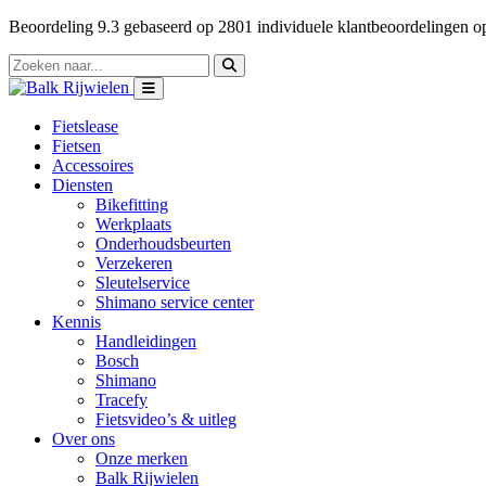
Beoordeling
9.3
gebaseerd op
2801
individuele klantbeoordelingen 
Fietslease
Fietsen
Accessoires
Diensten
Bikefitting
Werkplaats
Onderhoudsbeurten
Verzekeren
Sleutelservice
Shimano service center
Kennis
Handleidingen
Bosch
Shimano
Tracefy
Fietsvideo’s & uitleg
Over ons
Onze merken
Balk Rijwielen