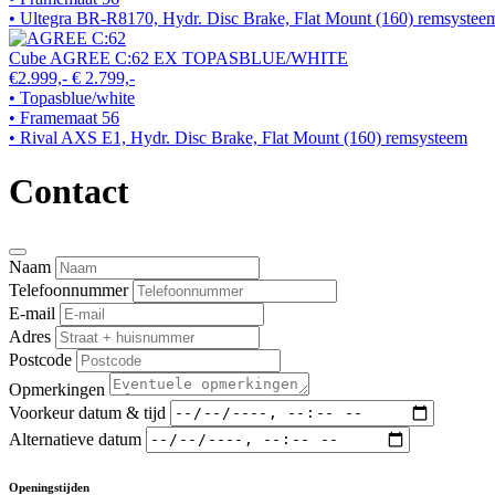
• Ultegra BR-R8170, Hydr. Disc Brake, Flat Mount (160) remsystee
Cube AGREE C:62 EX TOPASBLUE/WHITE
€2.999,-
€ 2.799,-
• Topasblue/white
• Framemaat 56
• Rival AXS E1, Hydr. Disc Brake, Flat Mount (160) remsysteem
Contact
Naam
Telefoonnummer
E-mail
Adres
Postcode
Opmerkingen
Voorkeur datum & tijd
Alternatieve datum
Openingstijden