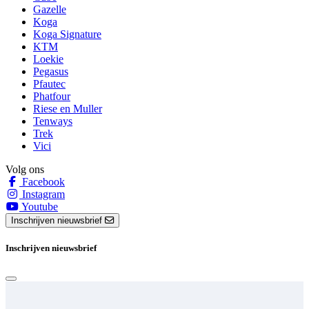
Gazelle
Koga
Koga Signature
KTM
Loekie
Pegasus
Pfautec
Phatfour
Riese en Muller
Tenways
Trek
Vici
Volg ons
Facebook
Instagram
Youtube
Inschrijven nieuwsbrief
Inschrijven nieuwsbrief