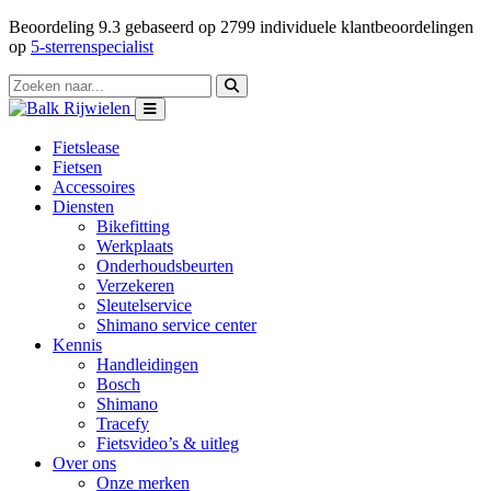
Beoordeling
9.3
gebaseerd op
2799
individuele klantbeoordelingen
op
5-sterrenspecialist
Fietslease
Fietsen
Accessoires
Diensten
Bikefitting
Werkplaats
Onderhoudsbeurten
Verzekeren
Sleutelservice
Shimano service center
Kennis
Handleidingen
Bosch
Shimano
Tracefy
Fietsvideo’s & uitleg
Over ons
Onze merken