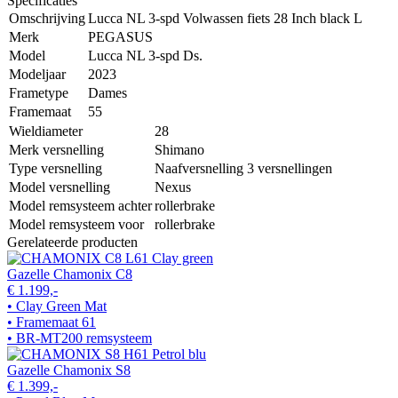
Specificaties
Omschrijving
Lucca NL 3-spd Volwassen fiets 28 Inch black L
Merk
PEGASUS
Model
Lucca NL 3-spd Ds.
Modeljaar
2023
Frametype
Dames
Framemaat
55
Wieldiameter
28
Merk versnelling
Shimano
Type versnelling
Naafversnelling 3 versnellingen
Model versnelling
Nexus
Model remsysteem achter
rollerbrake
Model remsysteem voor
rollerbrake
Gerelateerde producten
Gazelle Chamonix C8
€ 1.199,-
• Clay Green Mat
• Framemaat 61
• BR-MT200 remsysteem
Gazelle Chamonix S8
€ 1.399,-