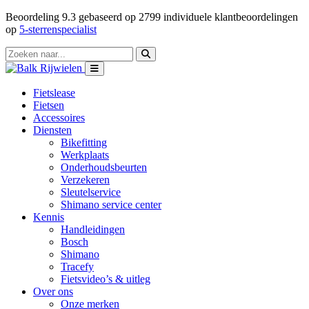
Beoordeling
9.3
gebaseerd op
2799
individuele klantbeoordelingen
op
5-sterrenspecialist
Fietslease
Fietsen
Accessoires
Diensten
Bikefitting
Werkplaats
Onderhoudsbeurten
Verzekeren
Sleutelservice
Shimano service center
Kennis
Handleidingen
Bosch
Shimano
Tracefy
Fietsvideo’s & uitleg
Over ons
Onze merken