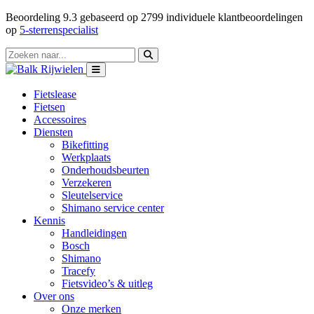
Beoordeling
9.3
gebaseerd op
2799
individuele klantbeoordelingen
op
5-sterrenspecialist
Fietslease
Fietsen
Accessoires
Diensten
Bikefitting
Werkplaats
Onderhoudsbeurten
Verzekeren
Sleutelservice
Shimano service center
Kennis
Handleidingen
Bosch
Shimano
Tracefy
Fietsvideo’s & uitleg
Over ons
Onze merken