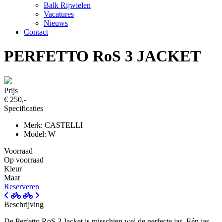
Balk Rijwielen
Vacatures
Nieuws
Contact
PERFETTO RoS 3 JACKET
Prijs
€ 250,-
Specificaties
Merk: CASTELLI
Model: W
Voorraad
Op voorraad
Kleur
Maat
Reserveren
Beschrijving
De Perfetto RoS 3 Jacket is misschien wel de perfecte jas. Eén jas