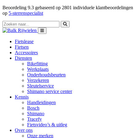
Beoordeling
9.3
gebaseerd op
2801
individuele klantbeoordelingen
op
5-sterrenspecialist
Fietslease
Fietsen
Accessoires
Diensten
Bikefitting
Werkplaats
Onderhoudsbeurten
Verzekeren
Sleutelservice
Shimano service center
Kennis
Handleidingen
Bosch
Shimano
Tracefy
Fietsvideo’s & uitleg
Over ons
Onze merken