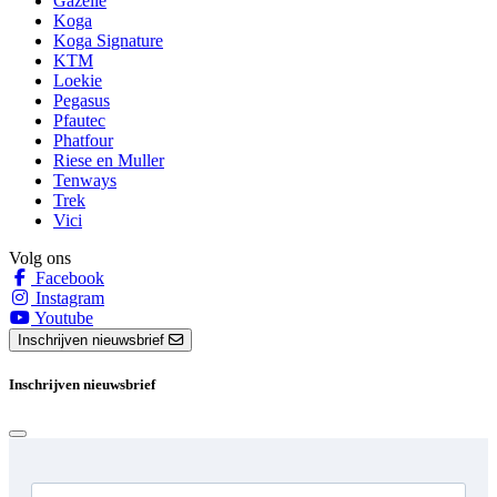
Gazelle
Koga
Koga Signature
KTM
Loekie
Pegasus
Pfautec
Phatfour
Riese en Muller
Tenways
Trek
Vici
Volg ons
Facebook
Instagram
Youtube
Inschrijven nieuwsbrief
Inschrijven nieuwsbrief