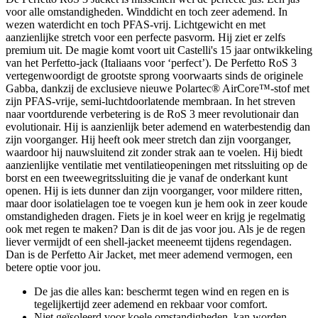
voor alle omstandigheden. Winddicht en toch zeer ademend. In
wezen waterdicht en toch PFAS-vrij. Lichtgewicht en met
aanzienlijke stretch voor een perfecte pasvorm. Hij ziet er zelfs
premium uit. De magie komt voort uit Castelli's 15 jaar ontwikkeling
van het Perfetto-jack (Italiaans voor ‘perfect’). De Perfetto RoS 3
vertegenwoordigt de grootste sprong voorwaarts sinds de originele
Gabba, dankzij de exclusieve nieuwe Polartec® AirCore™-stof met
zijn PFAS-vrije, semi-luchtdoorlatende membraan. In het streven
naar voortdurende verbetering is de RoS 3 meer revolutionair dan
evolutionair. Hij is aanzienlijk beter ademend en waterbestendig dan
zijn voorganger. Hij heeft ook meer stretch dan zijn voorganger,
waardoor hij nauwsluitend zit zonder strak aan te voelen. Hij biedt
aanzienlijke ventilatie met ventilatieopeningen met ritssluiting op de
borst en een tweewegritssluiting die je vanaf de onderkant kunt
openen. Hij is iets dunner dan zijn voorganger, voor mildere ritten,
maar door isolatielagen toe te voegen kun je hem ook in zeer koude
omstandigheden dragen. Fiets je in koel weer en krijg je regelmatig
ook met regen te maken? Dan is dit de jas voor jou. Als je de regen
liever vermijdt of een shell-jacket meeneemt tijdens regendagen.
Dan is de Perfetto Air Jacket, met meer ademend vermogen, een
betere optie voor jou.
De jas die alles kan: beschermt tegen wind en regen en is
tegelijkertijd zeer ademend en rekbaar voor comfort.
Niet geïsoleerd voor koele omstandigheden, kan worden