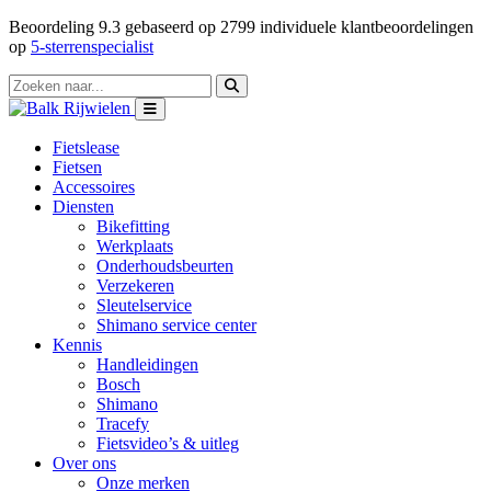
Beoordeling
9.3
gebaseerd op
2799
individuele klantbeoordelingen
op
5-sterrenspecialist
Fietslease
Fietsen
Accessoires
Diensten
Bikefitting
Werkplaats
Onderhoudsbeurten
Verzekeren
Sleutelservice
Shimano service center
Kennis
Handleidingen
Bosch
Shimano
Tracefy
Fietsvideo’s & uitleg
Over ons
Onze merken