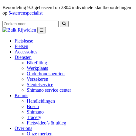
Beoordeling
9.3
gebaseerd op
2804
individuele klantbeoordelingen
op
5-sterrenspecialist
Fietslease
Fietsen
Accessoires
Diensten
Bikefitting
Werkplaats
Onderhoudsbeurten
Verzekeren
Sleutelservice
Shimano service center
Kennis
Handleidingen
Bosch
Shimano
Tracefy
Fietsvideo’s & uitleg
Over ons
Onze merken