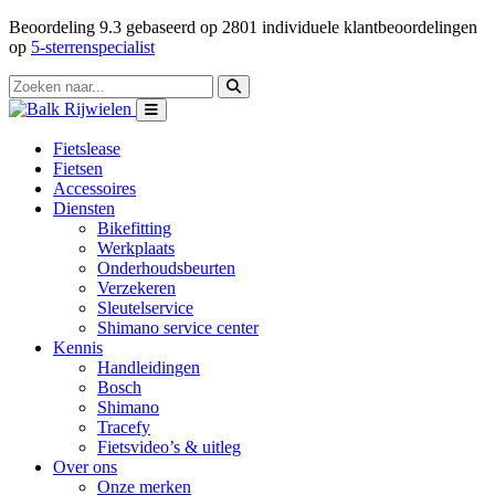
Beoordeling
9.3
gebaseerd op
2801
individuele klantbeoordelingen
op
5-sterrenspecialist
Fietslease
Fietsen
Accessoires
Diensten
Bikefitting
Werkplaats
Onderhoudsbeurten
Verzekeren
Sleutelservice
Shimano service center
Kennis
Handleidingen
Bosch
Shimano
Tracefy
Fietsvideo’s & uitleg
Over ons
Onze merken