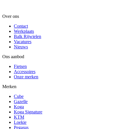
Over ons
Contact
Werkplaats
Balk Rijwielen
Vacatures
Nieuws
Ons aanbod
Fietsen
Accessoires
Onze merken
Merken
Cube
Gazelle
Koga
Koga Signature
KTM
Loekie
Pegasus