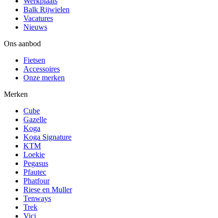
Werkplaats
Balk Rijwielen
Vacatures
Nieuws
Ons aanbod
Fietsen
Accessoires
Onze merken
Merken
Cube
Gazelle
Koga
Koga Signature
KTM
Loekie
Pegasus
Pfautec
Phatfour
Riese en Muller
Tenways
Trek
Vici