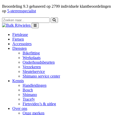
Beoordeling
9.3
gebaseerd op
2799
individuele klantbeoordelingen
op
5-sterrenspecialist
Fietslease
Fietsen
Accessoires
Diensten
Bikefitting
Werkplaats
Onderhoudsbeurten
Verzekeren
Sleutelservice
Shimano service center
Kennis
Handleidingen
Bosch
Shimano
Tracefy
Fietsvideo’s & uitleg
Over ons
Onze merken