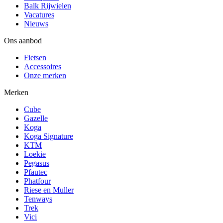
Balk Rijwielen
Vacatures
Nieuws
Ons aanbod
Fietsen
Accessoires
Onze merken
Merken
Cube
Gazelle
Koga
Koga Signature
KTM
Loekie
Pegasus
Pfautec
Phatfour
Riese en Muller
Tenways
Trek
Vici