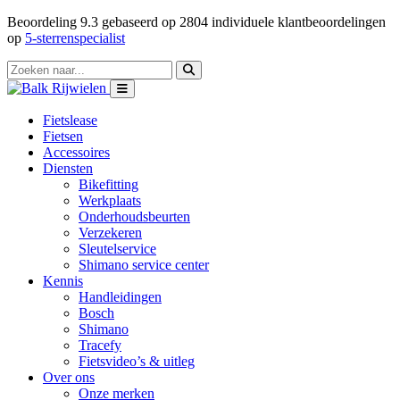
Beoordeling
9.3
gebaseerd op
2804
individuele klantbeoordelingen
op
5-sterrenspecialist
Fietslease
Fietsen
Accessoires
Diensten
Bikefitting
Werkplaats
Onderhoudsbeurten
Verzekeren
Sleutelservice
Shimano service center
Kennis
Handleidingen
Bosch
Shimano
Tracefy
Fietsvideo’s & uitleg
Over ons
Onze merken