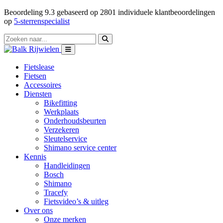
Beoordeling
9.3
gebaseerd op
2801
individuele klantbeoordelingen
op
5-sterrenspecialist
Fietslease
Fietsen
Accessoires
Diensten
Bikefitting
Werkplaats
Onderhoudsbeurten
Verzekeren
Sleutelservice
Shimano service center
Kennis
Handleidingen
Bosch
Shimano
Tracefy
Fietsvideo’s & uitleg
Over ons
Onze merken