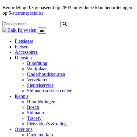
Beoordeling
9.3
gebaseerd op
2803
individuele klantbeoordelingen
op
5-sterrenspecialist
Fietslease
Fietsen
Accessoires
Diensten
Bikefitting
Werkplaats
Onderhoudsbeurten
Verzekeren
Sleutelservice
Shimano service center
Kennis
Handleidingen
Bosch
Shimano
Tracefy
Fietsvideo’s & uitleg
Over ons
Onze merken