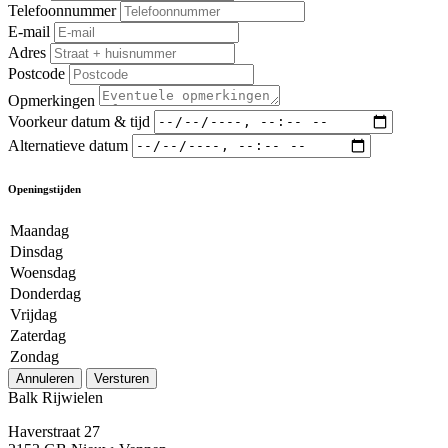
Telefoonnummer
E-mail
Adres
Postcode
Opmerkingen
Voorkeur datum & tijd
Alternatieve datum
Openingstijden
Maandag
Dinsdag
Woensdag
Donderdag
Vrijdag
Zaterdag
Zondag
Annuleren
Versturen
Balk Rijwielen
Haverstraat 27