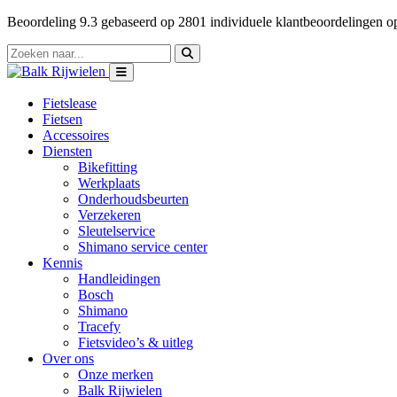
Beoordeling
9.3
gebaseerd op
2801
individuele klantbeoordelingen 
Fietslease
Fietsen
Accessoires
Diensten
Bikefitting
Werkplaats
Onderhoudsbeurten
Verzekeren
Sleutelservice
Shimano service center
Kennis
Handleidingen
Bosch
Shimano
Tracefy
Fietsvideo’s & uitleg
Over ons
Onze merken
Balk Rijwielen