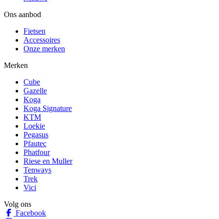
Ons aanbod
Fietsen
Accessoires
Onze merken
Merken
Cube
Gazelle
Koga
Koga Signature
KTM
Loekie
Pegasus
Pfautec
Phatfour
Riese en Muller
Tenways
Trek
Vici
Volg ons
Facebook