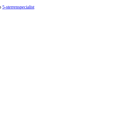
op
5-sterrenspecialist