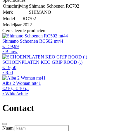
Specificaties
Omschrijving
Shimano Schoenen RC702
Merk
SHIMANO
Model
RC702
Modeljaar
2022
Gerelateerde producten
Shimano Schoenen RC502 mt44
€ 159,99
• Blauw
SCHOENPLATEN KEO GRIP ROOD (.)
€ 19,50
• Red
Alba 2 Woman mt41
€210,-
€ 105,-
• White/white
Contact
Naam