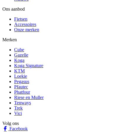
Ons aanbod
Fietsen
Accessoires
Onze merken
Merken
Cube
Gazelle
Koga
Koga Signature
KTM
Loekie
Pegasus
Pfautec
Phatfour
Riese en Muller
Tenways
Trek
Vici
Volg ons
Facebook