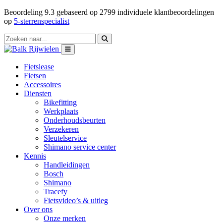
Beoordeling
9.3
gebaseerd op
2799
individuele klantbeoordelingen
op
5-sterrenspecialist
Fietslease
Fietsen
Accessoires
Diensten
Bikefitting
Werkplaats
Onderhoudsbeurten
Verzekeren
Sleutelservice
Shimano service center
Kennis
Handleidingen
Bosch
Shimano
Tracefy
Fietsvideo’s & uitleg
Over ons
Onze merken