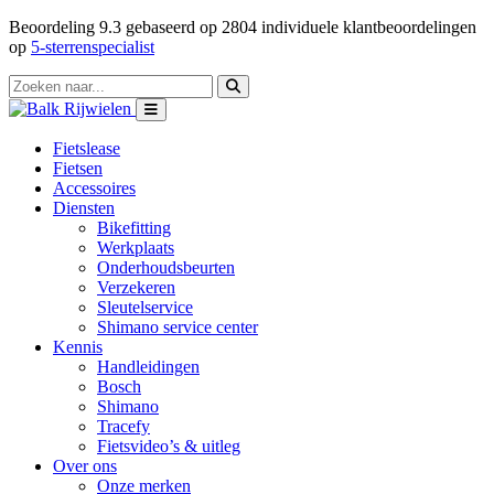
Beoordeling
9.3
gebaseerd op
2804
individuele klantbeoordelingen
op
5-sterrenspecialist
Fietslease
Fietsen
Accessoires
Diensten
Bikefitting
Werkplaats
Onderhoudsbeurten
Verzekeren
Sleutelservice
Shimano service center
Kennis
Handleidingen
Bosch
Shimano
Tracefy
Fietsvideo’s & uitleg
Over ons
Onze merken