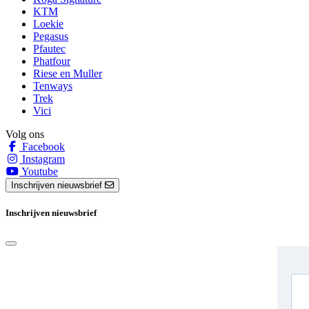
KTM
Loekie
Pegasus
Pfautec
Phatfour
Riese en Muller
Tenways
Trek
Vici
Volg ons
Facebook
Instagram
Youtube
Inschrijven nieuwsbrief
Inschrijven nieuwsbrief