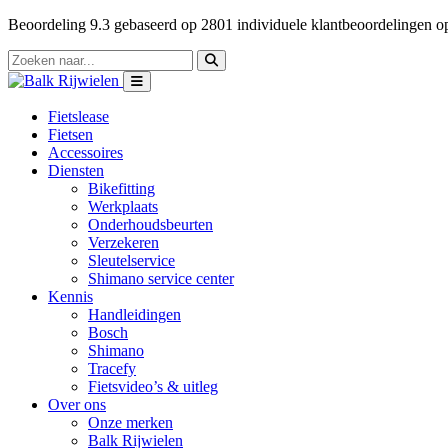
Beoordeling
9.3
gebaseerd op
2801
individuele klantbeoordelingen 
Fietslease
Fietsen
Accessoires
Diensten
Bikefitting
Werkplaats
Onderhoudsbeurten
Verzekeren
Sleutelservice
Shimano service center
Kennis
Handleidingen
Bosch
Shimano
Tracefy
Fietsvideo’s & uitleg
Over ons
Onze merken
Balk Rijwielen