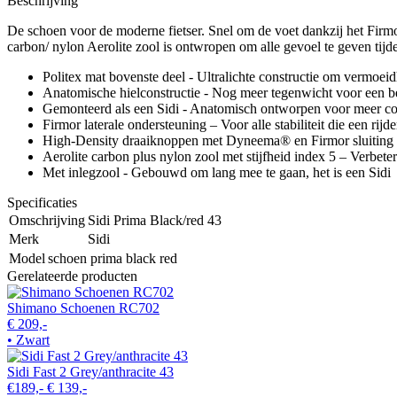
Beschrijving
De schoen voor de moderne fietser. Snel om de voet dankzij het Firmo
carbon/ nylon Aerolite zool is ontwropen om alle gevoel te geven tijden
Politex mat bovenste deel - Ultralichte constructie om vermoe
Anatomische hielconstructie - Nog meer tegenwicht voor een bete
Gemonteerd als een Sidi - Anatomisch ontworpen voor meer c
Firmor laterale ondersteuning – Voor alle stabiliteit die een rijd
High-Density draaiknoppen met Dyneema® en Firmor sluiting -
Aerolite carbon plus nylon zool met stijfheid index 5 – Verbet
Met inlegzool - Gebouwd om lang mee te gaan, het is een Sidi
Specificaties
Omschrijving
Sidi Prima Black/red 43
Merk
Sidi
Model
schoen prima black red
Gerelateerde producten
Shimano Schoenen RC702
€ 209,-
• Zwart
Sidi Fast 2 Grey/anthracite 43
€189,-
€ 139,-