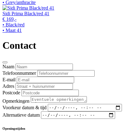
• Grey/anthracite
Sidi Prima Black/red 41
€ 169,-
• Black/red
• Maat 41
Contact
Naam
Telefoonnummer
E-mail
Adres
Postcode
Opmerkingen
Voorkeur datum & tijd
Alternatieve datum
Openingstijden