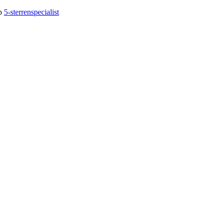
op
5-sterrenspecialist