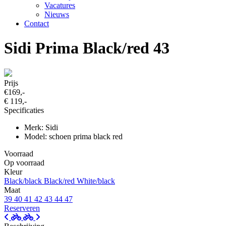
Vacatures
Nieuws
Contact
Sidi Prima Black/red 43
Prijs
€169,-
€ 119,-
Specificaties
Merk: Sidi
Model: schoen prima black red
Voorraad
Op voorraad
Kleur
Black/black
Black/red
White/black
Maat
39
40
41
42
43
44
47
Reserveren