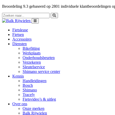
Beoordeling
9.3
gebaseerd op
2801
individuele klantbeoordelingen 
Fietslease
Fietsen
Accessoires
Diensten
Bikefitting
Werkplaats
Onderhoudsbeurten
Verzekeren
Sleutelservice
Shimano service center
Kennis
Handleidingen
Bosch
Shimano
Tracefy
Fietsvideo’s & uitleg
Over ons
Onze merken
Balk Rijwielen