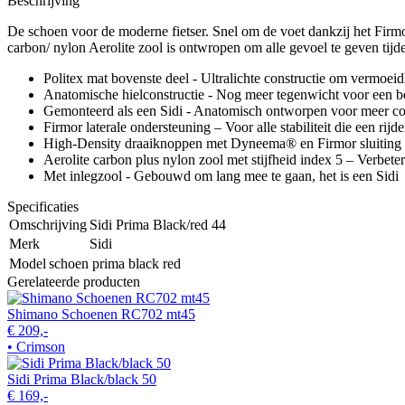
Beschrijving
De schoen voor de moderne fietser. Snel om de voet dankzij het Firmo
carbon/ nylon Aerolite zool is ontwropen om alle gevoel te geven tijden
Politex mat bovenste deel - Ultralichte constructie om vermoe
Anatomische hielconstructie - Nog meer tegenwicht voor een bete
Gemonteerd als een Sidi - Anatomisch ontworpen voor meer c
Firmor laterale ondersteuning – Voor alle stabiliteit die een rijd
High-Density draaiknoppen met Dyneema® en Firmor sluiting -
Aerolite carbon plus nylon zool met stijfheid index 5 – Verbet
Met inlegzool - Gebouwd om lang mee te gaan, het is een Sidi
Specificaties
Omschrijving
Sidi Prima Black/red 44
Merk
Sidi
Model
schoen prima black red
Gerelateerde producten
Shimano Schoenen RC702 mt45
€ 209,-
• Crimson
Sidi Prima Black/black 50
€ 169,-