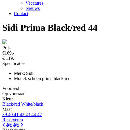
Vacatures
Nieuws
Contact
Sidi Prima Black/red 44
Prijs
€169,-
€ 119,-
Specificaties
Merk: Sidi
Model: schoen prima black red
Voorraad
Op voorraad
Kleur
Black/red
White/black
Maat
39
40
41
42
43
44
47
Reserveren