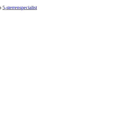
op
5-sterrenspecialist