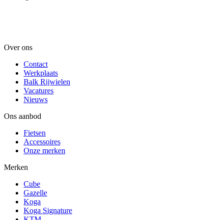
Over ons
Contact
Werkplaats
Balk Rijwielen
Vacatures
Nieuws
Ons aanbod
Fietsen
Accessoires
Onze merken
Merken
Cube
Gazelle
Koga
Koga Signature
KTM