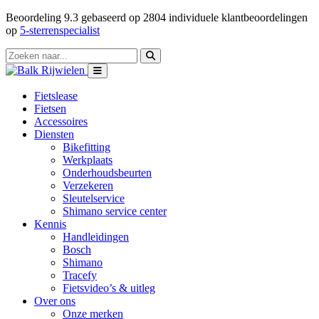
Beoordeling
9.3
gebaseerd op
2804
individuele klantbeoordelingen
op
5-sterrenspecialist
Fietslease
Fietsen
Accessoires
Diensten
Bikefitting
Werkplaats
Onderhoudsbeurten
Verzekeren
Sleutelservice
Shimano service center
Kennis
Handleidingen
Bosch
Shimano
Tracefy
Fietsvideo’s & uitleg
Over ons
Onze merken