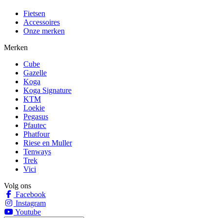
Fietsen
Accessoires
Onze merken
Merken
Cube
Gazelle
Koga
Koga Signature
KTM
Loekie
Pegasus
Pfautec
Phatfour
Riese en Muller
Tenways
Trek
Vici
Volg ons
Facebook
Instagram
Youtube