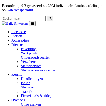
Beoordeling
9.3
gebaseerd op
2804
individuele klantbeoordelingen
op
5-sterrenspecialist
Fietslease
Fietsen
Accessoires
Diensten
Bikefitting
Werkplaats
Onderhoudsbeurten
Verzekeren
Sleutelservice
Shimano service center
Kennis
Handleidingen
Bosch
Shimano
Tracefy
Fietsvideo’s & uitleg
Over ons
Onze merken