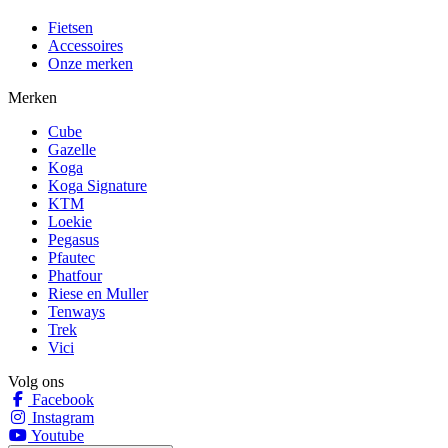
Fietsen
Accessoires
Onze merken
Merken
Cube
Gazelle
Koga
Koga Signature
KTM
Loekie
Pegasus
Pfautec
Phatfour
Riese en Muller
Tenways
Trek
Vici
Volg ons
Facebook
Instagram
Youtube