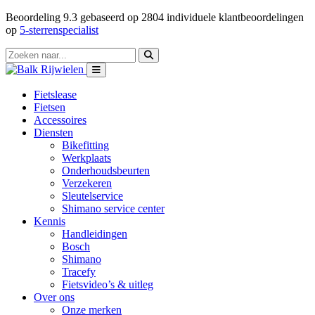
Beoordeling
9.3
gebaseerd op
2804
individuele klantbeoordelingen
op
5-sterrenspecialist
Fietslease
Fietsen
Accessoires
Diensten
Bikefitting
Werkplaats
Onderhoudsbeurten
Verzekeren
Sleutelservice
Shimano service center
Kennis
Handleidingen
Bosch
Shimano
Tracefy
Fietsvideo’s & uitleg
Over ons
Onze merken