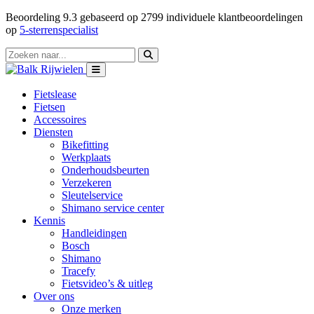
Beoordeling
9.3
gebaseerd op
2799
individuele klantbeoordelingen
op
5-sterrenspecialist
Fietslease
Fietsen
Accessoires
Diensten
Bikefitting
Werkplaats
Onderhoudsbeurten
Verzekeren
Sleutelservice
Shimano service center
Kennis
Handleidingen
Bosch
Shimano
Tracefy
Fietsvideo’s & uitleg
Over ons
Onze merken