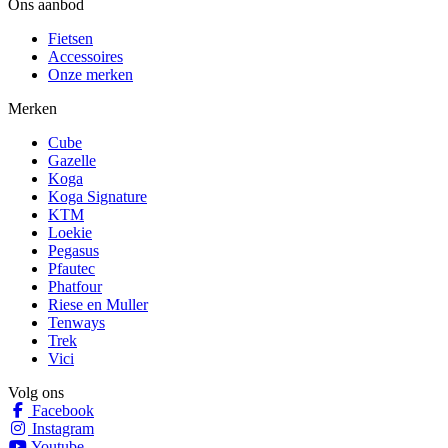
Ons aanbod
Fietsen
Accessoires
Onze merken
Merken
Cube
Gazelle
Koga
Koga Signature
KTM
Loekie
Pegasus
Pfautec
Phatfour
Riese en Muller
Tenways
Trek
Vici
Volg ons
Facebook
Instagram
Youtube