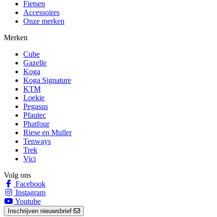
Fietsen
Accessoires
Onze merken
Merken
Cube
Gazelle
Koga
Koga Signature
KTM
Loekie
Pegasus
Pfautec
Phatfour
Riese en Muller
Tenways
Trek
Vici
Volg ons
Facebook
Instagram
Youtube
Inschrijven nieuwsbrief