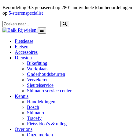
Beoordeling
9.3
gebaseerd op
2801
individuele klantbeoordelingen
op
5-sterrenspecialist
Fietslease
Fietsen
Accessoires
Diensten
Bikefitting
Werkplaats
Onderhoudsbeurten
Verzekeren
Sleutelservice
Shimano service center
Kennis
Handleidingen
Bosch
Shimano
Tracefy
Fietsvideo’s & uitleg
Over ons
Onze merken